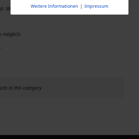
Weitere Informationen
|
Impressum
zl. MwSt.) auf Anfrage.
e möglich.
.
ts in this category