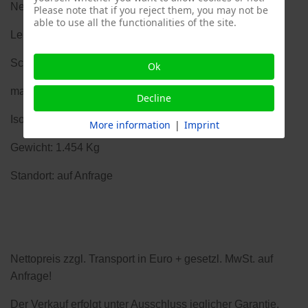
Nennfrequenz: 50 Hz
Please note that if you reject them, you may not be
able to use all the functionalities of the site.
Leistungsfaktor: cos φ : 0,8
Schutzgrad: IP 22
Ok
max. Umgebungstemperatur: 40 °C
Decline
Isolationsklasse: H
More information
|
Imprint
Gewicht: 1.454 Kg
Standort: auf Anfrage
Nettopreis zzgl. Transport in Euro + gesetzl. MwSt. auf
Anfrage!
Der Verkauf erfolgt unter Ausschluss jeglicher Garantie.